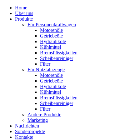
Home
Über uns
Produkte
Für Personenkraftwagen
Motorenöle
Getriebeöle
Hydrauliköle
Kühlmittel
Bremsflüssigkeiten
Scheibenreiniger
Filter
Für Nutzfahrzeuge
Motorenöle
Getriebeöle
Hydrauliköle
Kühlmittel
Bremsflüssigkeiten
Scheibenreiniger
Filter
Andere Produkte
Marketing
Nachrichten
Sonderprojekte
Kontakte